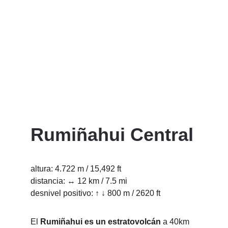
prenoctar en altura, para complementar 
el proceso de aclimatación. ¿Listo para 
tu próxima cumbre con nuestros guías 
certificados? Para seguir tu proceso de 
aclimatación tienes las siguientes 
opciones:
Rumiñahui Central
altura: 4.722 m / 15,492 ft
distancia: ↔ 12 km / 7.5 mi
desnivel positivo: ↑ ↓ 800 m / 2620 ft 
El 
Rumiñahui es un estratovolcán
 a 40km 