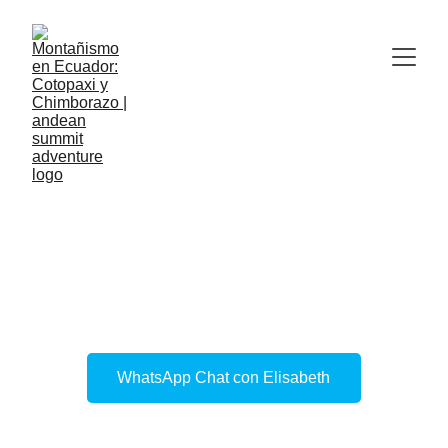
Trekking y 
Senderismo en 
Ecuador: Rutas 
de Aclimatación
WhatsApp Chat con Elisabeth