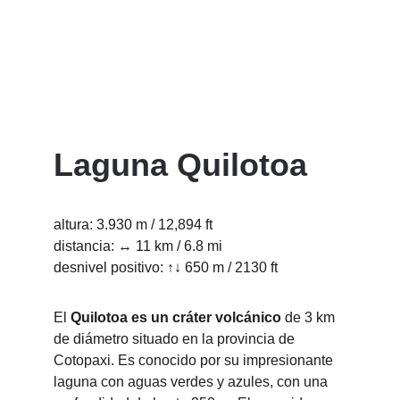
exigentes; recomendamos realizarlas 
siempre junto a nuestros guías 
certificados. Para seguir tu proceso de 
aclimatación tienes las siguientes 
opciones:
Laguna Quilotoa
altura: 3.930 m / 12,894 ft
distancia: ↔ 11 km / 6.8 mi
desnivel positivo: ↑↓ 650 m / 2130 ft
El 
Quilotoa es un cráter volcánico
 de 3 km 
de diámetro situado en la provincia de 
Cotopaxi. Es conocido por su impresionante 
laguna con aguas verdes y azules, con una 