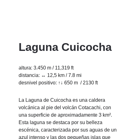
aclimatación y muy bonitos tours de 
trekking para hacer senderismo en el 
Norte del Ecuador
:
Laguna Cuicocha
altura: 3.450 m / 11,319 ft
distancia: ↔ 12,5 km / 7.8 mi
desnivel positivo: ↑↓ 650 m  / 2130 ft 
La Laguna de Cuicocha es una caldera 
volcánica al pie del volcán Cotacachi, con 
una superficie de aproximadamente 3 km². 
Esta laguna se destaca por su belleza 
escénica, caracterizada por sus aguas de un 
azul intenso y las dos pequeñas islas que 