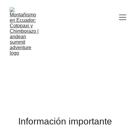
Guía Completa para 
Escalar el Volcán 
CHIMBORAZO (6.263 
m / 20,548 ft) en 2 
días
Información importante